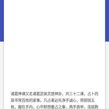
诸葛神课又名诸葛武侯灵感神卦，共三十二课，占卜的
是寻常百姓的家事。凡占者必先净手诚心，用铜钱五
枚，握在手内，心中默想要占之事，两手高举，连摇数