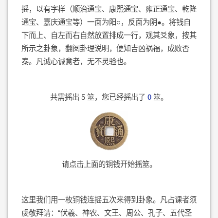
摇，以有字样（顺治通宝、康熙通宝、雍正通宝、乾隆
通宝、嘉庆通宝等）一面为阳○，反面为阴●。将钱自
下而上、自左而右自然放置排成一行，观其爻象，按其
所示之卦象，翻阅卦理说明，便知吉凶祸福，成败否
泰。凡诚心诚意者，无不灵验也。
共需摇出 5 筮，您已经摇出了
0
筮。
请点击上面的铜钱开始摇筮。
这里我们用一枚铜钱连摇五次来得到卦象。凡占课者须
虔敬拜请：“伏羲、神农、文王、周公、孔子、五代圣