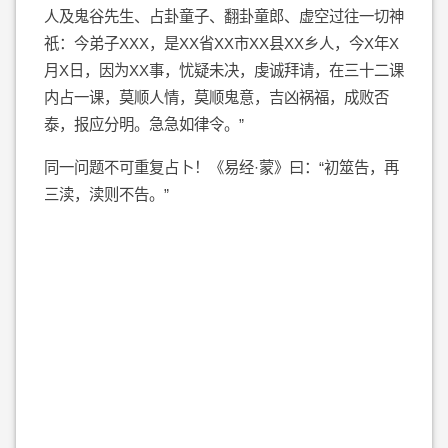
人及鬼谷先生、占卦童子、翻卦童郎、虚空过往一切神
祇：今弟子XXX，是XX省XX市XX县XX乡人，今X年X
月X日，因为XX事，忧疑未决，虔诚拜请，在三十二课
内占一课，莫顺人情，莫顺鬼意，吉凶祸福，成败否
泰，报应分明。急急如律令。”
同一问题不可重复占卜！《易经·蒙》曰：“初筮告，再
三渎，渎则不告。”