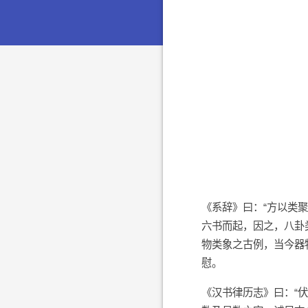
《系辞》曰：“方以类
六书而起，因之，八卦
物类象之古例，当今器
慰。
《汉书律历志》曰：“