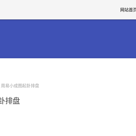
网站首
> 周易小成图起卦排盘
卦排盘