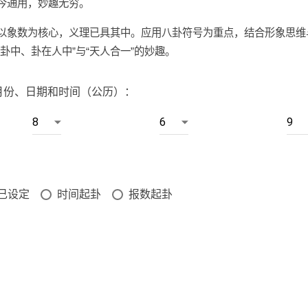
今通用，妙趣无穷。
以象数为核心，义理已具其中。应用八卦符号为重点，结合形象思维
卦中、卦在人中”与“天人合一”的妙趣。
月份、日期和时间（公历）：
己设定
时间起卦
报数起卦