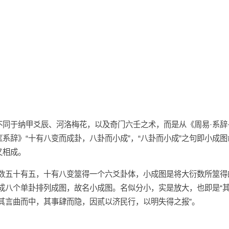
，不同于纳甲爻辰、河洛梅花，以及奇门六壬之术，而是从《周易·系辞
《系辞》“十有八变而成卦，八卦而小成”，“八卦而小成”之句即小成图
又相成。
数五十有五，十有八变筮得一个六爻卦体，小成图是将大衍数所筮得
成八个单卦排列成图，故名小成图。名似分小，实是放大，也即是“
其言曲而中，其事肆而隐，因贰以济民行，以明失得之报”。