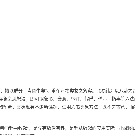
聚，物以群分，吉凶生矣”。重在万物类象之落实。《易纬》以八卦为
类象之思想法，即可据象形、会意、转注、假借、谐声、指事等六法
物鼎新，类象颇有不少新课题，试用六书类象方法，既不失古意，而
伏羲画卦由数起”，是先有数后有卦，是卦从数起的应用实际。小成图