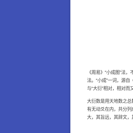
《周易》“小成图”法
法。“小成”一词，源自
与“大衍”相对，相对而
大衍数是用天地数之总
有无动爻在内，共分列
大，其旨远，其辞文，