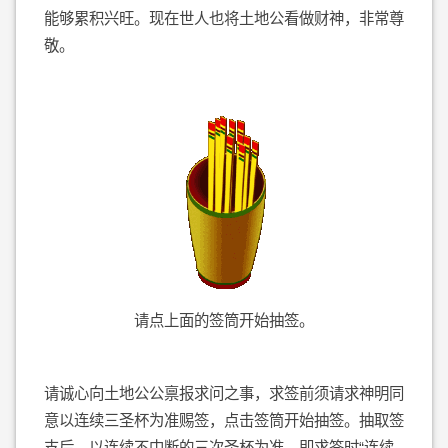
能够累积兴旺。现在世人也将土地公看做财神，非常尊
敬。
请点上面的签筒开始抽签。
请诚心向土地公公禀报求问之事，求签前须请求神明同
意以连续三圣杯为准赐签，点击签筒开始抽签。抽取签
支后，以连续不中断的三次圣杯为准，即求签时“连续