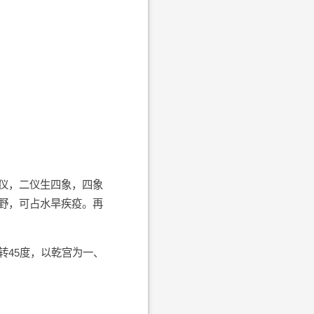
仪，二仪生四象，四象
野，可占水旱疾疫。再
转45度，以乾宫为一、