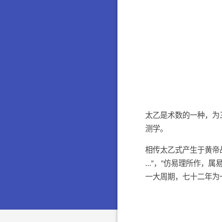
太乙是术数的一种，为
测学。
相传太乙式产生于黄帝
...”，”仿易理所作
一大周期，七十二年为