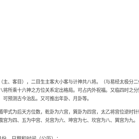
（主、客目），二目生主客大小客与计神共八将。（与易经太极分二
八将所乘十六神之方位关系定出格局。可占内外祝福。又临四时之分
，可预测古今治乱。又可推出年卦、月卦等。
遁甲式为后天方位数，乾卦为六宫，巽卦为四宫，太乙将宫位逆时针
震宫为四、五为中宫、兑宫为六、坤宫为七、坎宫为八、巽宫为九。
月份、日期和时间（公历）：