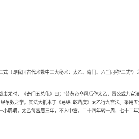
三式（即我国古代术数中三大秘术：太乙、奇门、六壬同称“三式”）
战蚩尤时，《奇门五总龟》曰；“昔黄帝命风后作太乙，雷公或九宫法，
，属易经象数之学。其法大扺本于《易纬. 乾凿度》太乙行九宫法。采用
一小周期，太乙每宫居三年，不入中宫，二十四年转一周，七十二年