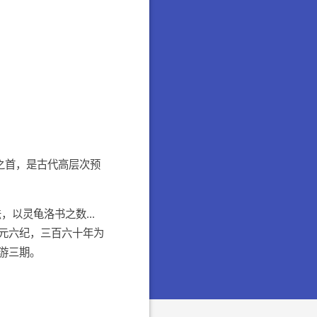
之首，是古代高层次预
以灵龟洛书之数...
五元六纪，三百六十年为
游三期。