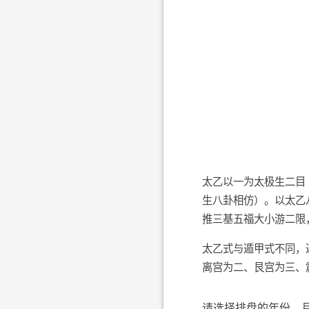
太乙以一为太极生二目
生八卦相仿）。以太乙
推三基五福大小游二限
太乙式与遁甲式不同，
离宫为二、艮宫为三、
请选择排盘的年份、