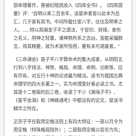
部命理著作，曾被纪晓岚收入《四库全书》。《四库提
要》评：“自明以来二百余年，谈星命者皆以此本为总
汇，几于家有其书。中间所载仕宦八字，往往及明季之
人。......特以其阐发子平之遗法，于官印、财禄、食伤
之名义，用神之轻重，诸神煞所系之吉凶，皆能采撮群
言，得其精要，故为术家所恒用，要有未可遂废者。”
《三命通会》是子平八字算命术的集大成者，从阴阳五
行到八字排法、神煞、格局、命理、命例、论断等，应
有尽有，对五行十神的论述最为精当。该书为我国古典
命理学的四大名著之一，实为命理爱好者必读之书。尤
其是十二卷版的后三卷，收录了不少《渊海子平》、
《星平会海》和《神峰通考》中都没有的论文，是该书
精华之所在。
正宗子平在取用定格法则上有四大特征：一是以月令为
用定格（特殊格局除外）；二是取用定格以官杀为先；