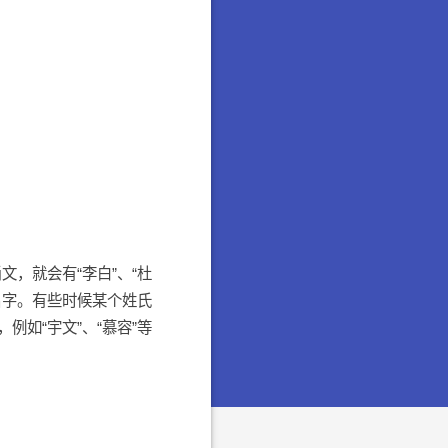
文，就会有“李白”、“杜
名字。有些时候某个姓氏
如“宇文”、“慕容”等