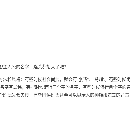
想主人公的名字，连头都想大了吧？
法和风格：有些时候社会尚武，就会有“张飞”、“马超”。有些时候尚
帝名字有忌讳，有些时候流行三个字的名字，有些时候流行两个字的
个姓氏又会失传，有些时候姓氏甚至可以显示人的种族和过去的背景，例