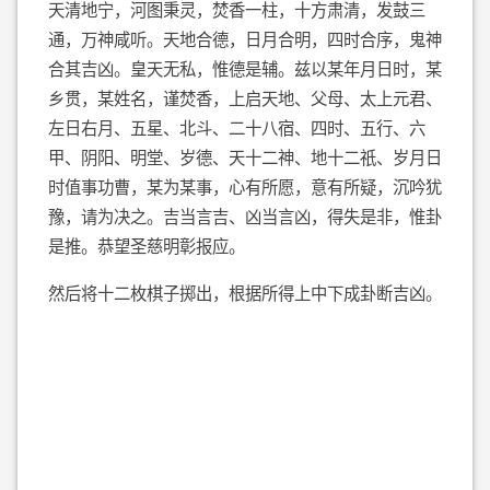
天清地宁，河图秉灵，焚香一柱，十方肃清，发鼓三
通，万神咸听。天地合德，日月合明，四时合序，鬼神
合其吉凶。皇天无私，惟德是辅。兹以某年月日时，某
乡贯，某姓名，谨焚香，上启天地、父母、太上元君、
左日右月、五星、北斗、二十八宿、四时、五行、六
甲、阴阳、明堂、岁德、天十二神、地十二祇、岁月日
时值事功曹，某为某事，心有所愿，意有所疑，沉吟犹
豫，请为决之。吉当言吉、凶当言凶，得失是非，惟卦
是推。恭望圣慈明彰报应。
然后将十二枚棋子掷出，根据所得上中下成卦断吉凶。