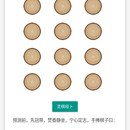
灵棋经卜
预测前，先冠带，焚香静坐，宁心定志，手捧棋子曰：