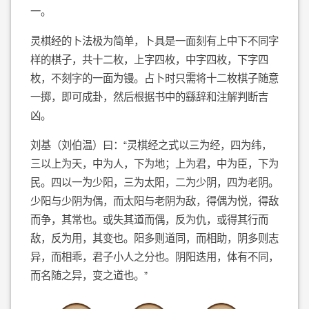
一。
灵棋经的卜法极为简单，卜具是一面刻有上中下不同字
样的棋子，共十二枚，上字四枚，中字四枚，下字四
枚，不刻字的一面为镘。占卜时只需将十二枚棋子随意
一掷，即可成卦，然后根据书中的繇辞和注解判断吉
凶。
刘基（刘伯温）曰：“灵棋经之式以三为经，四为纬，
三以上为天，中为人，下为地；上为君，中为臣，下为
民。四以一为少阳，三为太阳，二为少阴，四为老阴。
少阳与少阴为偶，而太阳与老阴为敌，得偶为悦，得敌
而争，其常也。或失其道而偶，反为仇，或得其行而
敌，反为用，其变也。阳多则道同，而相助，阴多则志
异，而相乖，君子小人之分也。阴阳迭用，体有不同，
而名随之异，变之道也。”