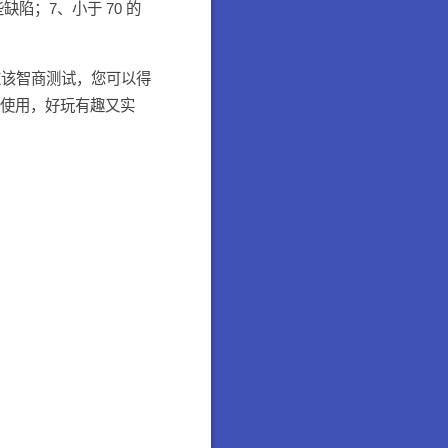
些缺陷；7、小于 70 的
。通过该智商测试，您可以得
人使用，好玩有趣又实
。