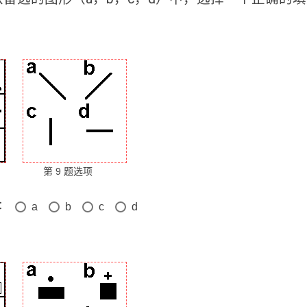
第 9 题选项
：
a
b
c
d