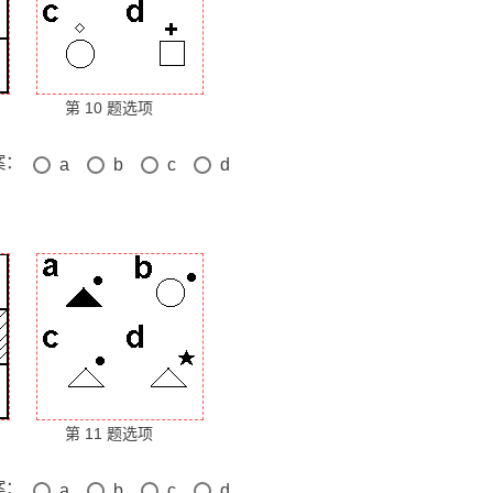
第 10 题选项
案：
a
b
c
d
第 11 题选项
案：
a
b
c
d