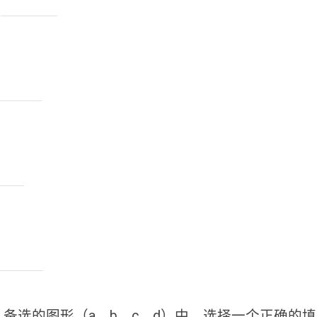
，
题：请从备选的图形（a，b，c，d）中，选择一个正确