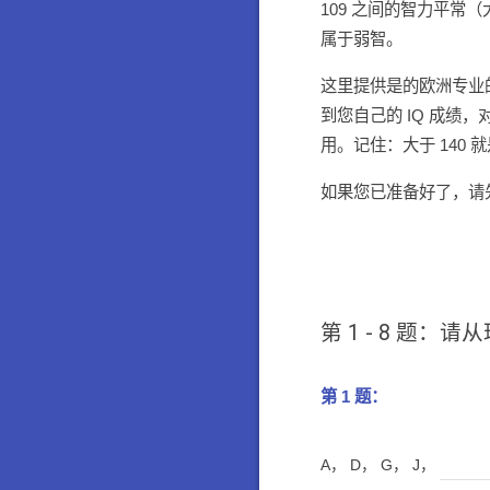
109 之间的智力平常（大
属于弱智。
这里提供是的欧洲专业的 
到您自己的 IQ 成绩
用。记住：大于 140 
如果您已准备好了，请
第 1 - 8 
第 1 题：
A， D， G， J，