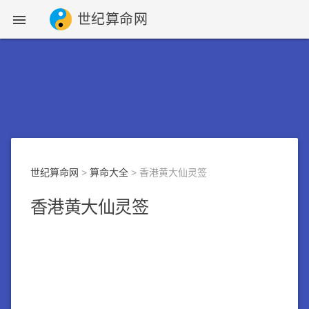
世纪算命网

世纪算命网
>
算命大全
> 香港黄大仙灵签
香港黄大仙灵签