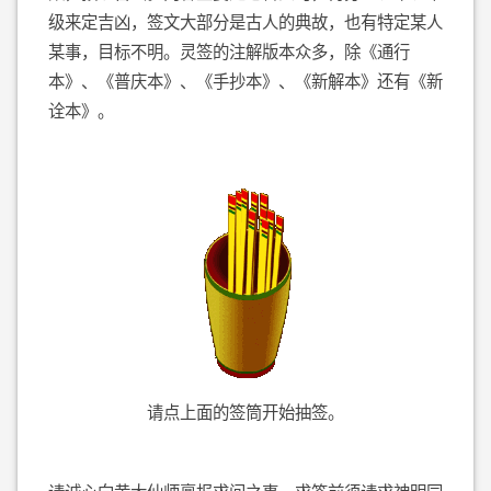
级来定吉凶，签文大部分是古人的典故，也有特定某人
某事，目标不明。灵签的注解版本众多，除《通行
本》、《普庆本》、《手抄本》、《新解本》还有《新
诠本》。
请点上面的签筒开始抽签。