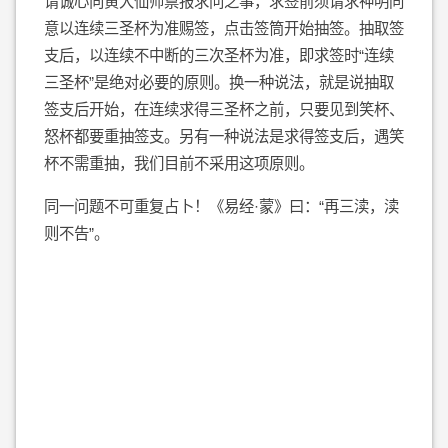
请诚心向黄大仙师禀报求问之事，求签前须请求神明同
意以连续三圣杯为准赐签，点击签筒开始抽签。抽取签
支后，以连续不中断的三次圣杯为准，即求签时“连续
三圣杯”是绝对必要的原则。换一种说法，就是说抽取
签支后开始，在连续求得三圣杯之前，只要见到笑杯、
怒杯都要重抽签支。另有一种说法是求得签支后，遇笑
杯不需重抽，我们目前不采用这项原则。
同一问题不可重复占卜！《易经·蒙》曰：“再三渎，渎
则不告”。