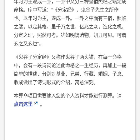
年时为主遂成一卦，一卦中又分三种星宿照临之端定成
命格。序中写道：“《分定经》，鬼谷子先生之所作
也。以年时为主，遂成一卦。一卦之中而有三宿，照临
之端，以定其格。虽千万之世，亿兆之众，造化之机，
分定之理，照然可考。犹如明镜睹物，妍丑可见。可谓
玄之又玄也”。
《鬼谷子分定经》又称作鬼谷子两头钳，在每一命格
中，会有一段诗词论述此命格之一生经历，再加上一段
简单的描述，分别对基业、兄弟、行藏、婚姻、子息、
收成做出了诗词形式的介绍，寓意深刻。
本算命项目需要输入您的个人资料才能进行测算。请
点击这里
。