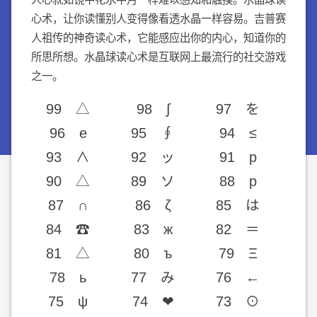
心术，让你读懂别人变得像看透水晶一样容易。吉普赛
人祖传的神奇读心术，它能感应出你的内心，知道你的
所思所想。水晶球读心术是互联网上最流行的社交游戏
之一。
99 △
98 ∫
97 を
96 е
95 ∮
94 ≤
93 ∧
92 ッ
91 р
90 △
89 ソ
88 р
87 ∩
86 ζ
85 は
84 ☎
83 ж
82 ＝
81 △
80 ъ
79 Ξ
78 ь
77 み
76 ←
75 ψ
74 ❤
73 ⊙