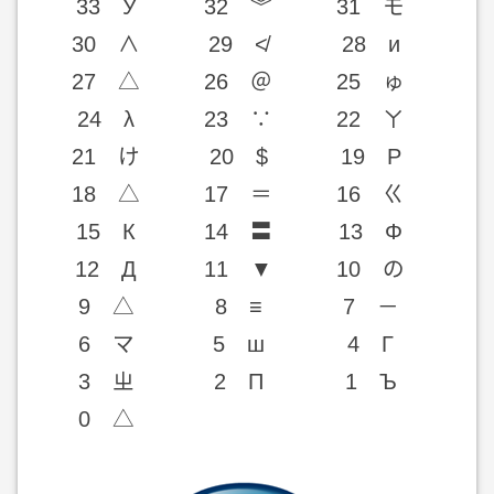
33 У
32 ︾
31 モ
30 ∧
29 ≮
28 и
27 △
26 ＠
25 ゅ
24 λ
23 ∵
22 ㄚ
21 け
20 $
19 Р
18 △
17 ＝
16 ㄍ
15 К
14 〓
13 Φ
12 Д
11 ▼
10 の
9 △
8 ≡
7 －
6 マ
5 ш
4 Γ
3 ㄓ
2 П
1 Ъ
0 △