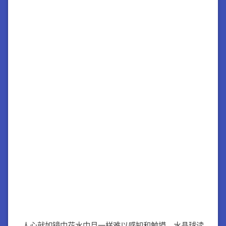
人心就如镜中花水中月一样难以感知和触摸。水晶球读