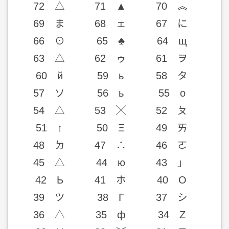
72 △
71 ▲
70 ︽
69 ま
68 ェ
67 に
66 ⊙
65 ♣
64 щ
63 △
62 ゥ
61 ヲ
60 й
59 ь
58 タ
57 ソ
56 ь
55 о
54 △
53 ╳
52 ㄆ
51 ↑
50 Ξ
49 ㄞ
48 ㄉ
47 ∴
46 ㄛ
45 △
44 ю
43 」
42 Ь
41 ホ
40 Ο
39 ツ
38 Γ
37 シ
36 △
35 ф
34 Ζ